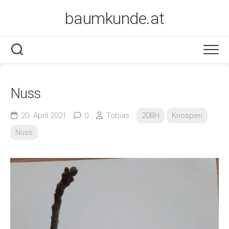
Skip
baumkunde.at
to
content
Nuss
20. April 2021
0
Tobias
20BH
Knospen
Nuss