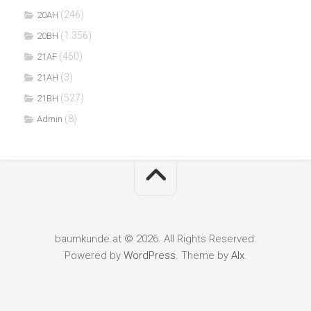
(246)
20AH
(1.356)
20BH
(460)
21AF
(3)
21AH
(527)
21BH
(8)
Admin
baumkunde.at © 2026. All Rights Reserved.
Powered by
WordPress
. Theme by
Alx
.