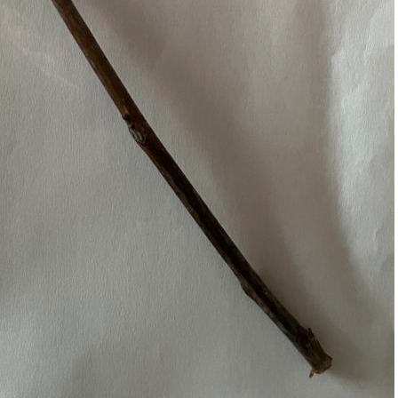
Pappel
Platane
Robinie
Tanne
Tulpenbaum
Ulme
Vogelbeere
Weide
Weißdorn
Zirbe
Andere