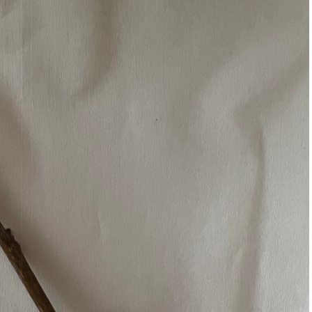
Erle
19AF
Esche
19AH
Fichte
19BH
Ginkgo
20AF
Hartriegel
20AH
Hasel
20BH
Hollunder
Admin
Kastanie
Kiefer
Lärche
Linde
Mammutbaum
Nuss