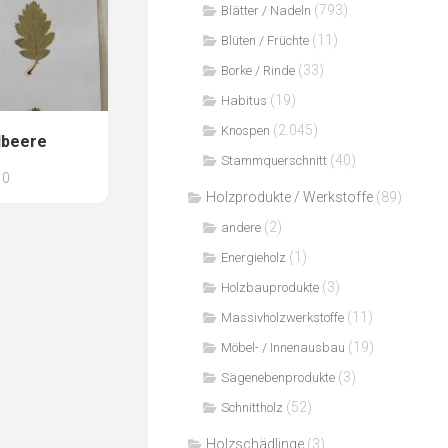
(793)
Blätter / Nadeln
(11)
Blüten / Früchte
(33)
Borke / Rinde
(19)
Habitus
(2.045)
Knospen
lbeere
(40)
Stammquerschnitt
0
Holzprodukte / Werkstoffe
(89)
(2)
andere
(1)
Energieholz
(3)
Holzbauprodukte
(11)
Massivholzwerkstoffe
(19)
Möbel- / Innenausbau
(3)
Sägenebenprodukte
(52)
Schnittholz
Holzschädlinge
(3)