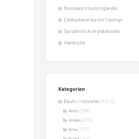
Nussbaum/nucis inglandis
Papier
/
Edelkastanie/durchs Castings
Zellulose
Spirzahorn/Acer platanoides
Sägenebenprodukte
Hainbuche
Schnittholz
Spanwerkstoffe
Kategorien
Bäum- / Holzarten
(4.015)
(284)
Ahorn
(219)
Andere
(157)
Birke
(266)
Buche