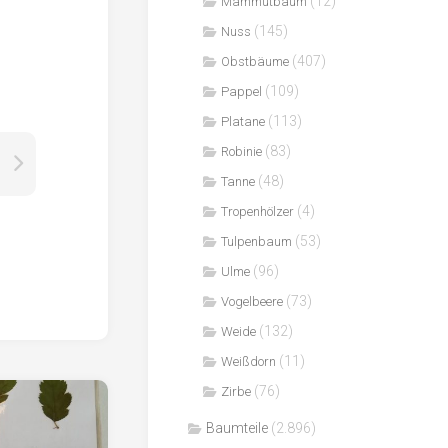
(12)
Mammutbaum
(145)
Nuss
(407)
Obstbäume
(109)
Pappel
(113)
Platane
(83)
Robinie
(48)
Tanne
(4)
Tropenhölzer
(53)
Tulpenbaum
(96)
Ulme
(73)
Vogelbeere
(132)
Weide
(11)
Weißdorn
(76)
Zirbe
Baumteile
(2.896)