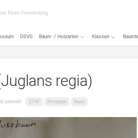
zur freien Verwendung
ressum
DSVG
Bäum- / Holzarten
Klassen
Baumte
Obstbäume
16AH
Blät
/
Tropenhölzer
16BH
Nad
uglans regia)
Ahorn
17AF
Blüt
/
Birke
17AH
Früc
Buche
18AF
b.seiwald
21AF
Knospen
Nuss
Bor
/
Douglasie
17BH
Rind
Eibe
18AH
Kno
Eiche
18BH
Habi