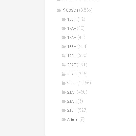
Klassen
(3.886)
(12)
16BH
(10)
17AF
(41)
17AH
(234)
18BH
(300)
19BH
(691)
20AF
(246)
20AH
(1.356)
20BH
(460)
21AF
(3)
21AH
(527)
21BH
(8)
Admin