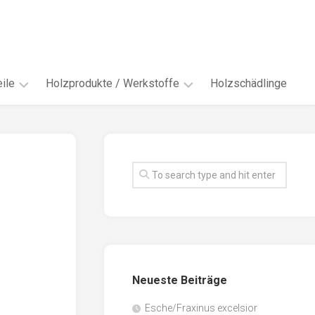
ile
Holzprodukte / Werkstoffe
Holzschädlinge
ter
andere
Werkstoffe
eln
Energieholz
en
Faserwerkstoffe
hte
Funiere
ke
Holzbauprodukte
e
Massivholzwerkstoffe
Neueste Beiträge
spen
Möbel-
/
tus
Esche/Fraxinus excelsior
Innenausbau