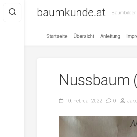
Skip
baumkunde.at
to
Baumbilder 
content
Startseite
Übersicht
Anleitung
Imp
Nussbaum (J
10. Februar 2022
0
Jako