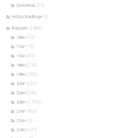
(52)
Schnittholz
Holzschädlinge
(3)
Klassen
(3.886)
(12)
16BH
(10)
17AF
(41)
17AH
(234)
18BH
(300)
19BH
(691)
20AF
(246)
20AH
(1.356)
20BH
(460)
21AF
(3)
21AH
(527)
21BH