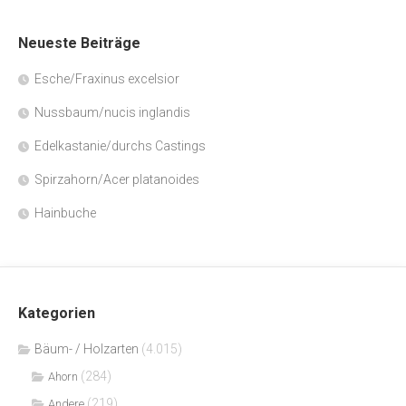
Neueste Beiträge
Esche/Fraxinus excelsior
Nussbaum/nucis inglandis
Edelkastanie/durchs Castings
Spirzahorn/Acer platanoides
Hainbuche
Kategorien
Bäum- / Holzarten
(4.015)
(284)
Ahorn
(219)
Andere