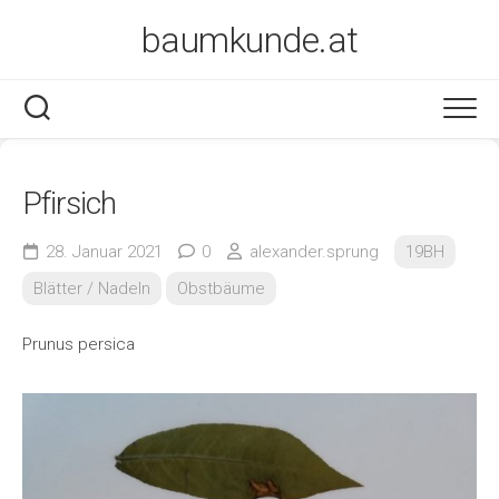
Skip
baumkunde.at
to
content
Pfirsich
28. Januar 2021
0
alexander.sprung
19BH
Blätter / Nadeln
Obstbäume
Prunus persica