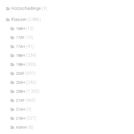
Holzschädlinge
(3)
Klassen
(3.886)
(12)
16BH
(10)
17AF
(41)
17AH
(234)
18BH
(300)
19BH
(691)
20AF
(246)
20AH
(1.356)
20BH
(460)
21AF
(3)
21AH
(527)
21BH
(8)
Admin