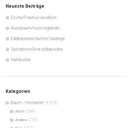
Neueste Beiträge
Esche/Fraxinus excelsior
Nussbaum/nucis inglandis
Edelkastanie/durchs Castings
Spirzahorn/Acer platanoides
Hainbuche
Kategorien
Bäum- / Holzarten
(4.015)
(284)
Ahorn
(219)
Andere