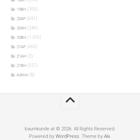
(300)
19BH
(691)
20AF
(246)
20AH
(1.356)
20BH
(460)
21AF
(3)
21AH
(527)
21BH
(8)
Admin
baumkunde.at © 2026. All Rights Reserved.
Powered by
WordPress
. Theme by
Alx
.