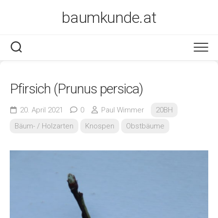
Skip
baumkunde.at
to
content
Pfirsich (Prunus persica)
20. April 2021
0
Paul Wimmer
20BH
Bäum- / Holzarten
Knospen
Obstbäume