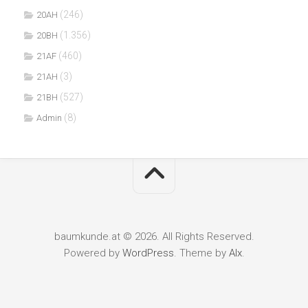
(246)
20AH
(1.356)
20BH
(460)
21AF
(3)
21AH
(527)
21BH
(8)
Admin
baumkunde.at © 2026. All Rights Reserved.
Powered by
WordPress
. Theme by
Alx
.