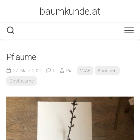
Skip
baumkunde.at
to
content
Pflaume
27. März 2021
0
Pia
20AF
Knospen
Obstbäume