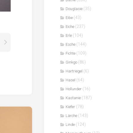
(35)
Douglasie
(43)
Eibe
(237)
Eiche
(104)
Erle
(144)
Esche
(109)
Fichte
(86)
Ginkgo
(6)
Hartriegel
(64)
Hasel
(16)
Hollunder
(187)
Kastanie
(78)
Kiefer
(143)
Lärche
(124)
Linde