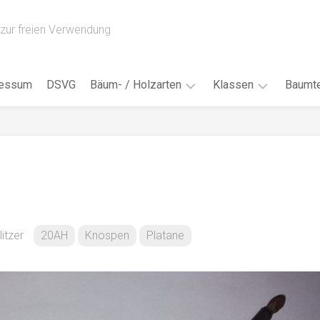
zur freien Verwendung
ressum
DSVG
Bäum- / Holzarten
Klassen
Baumte
Obstbäume
16AH
Blät
/
Tropenhölzer
16BH
Nad
Ahorn
17AF
Blüt
/
Birke
17AH
Früc
Buche
18AF
itzer
20AH
Knospen
Platane
Bor
/
Douglasie
17BH
Rind
Eibe
18AH
Kno
Eiche
18BH
Habi