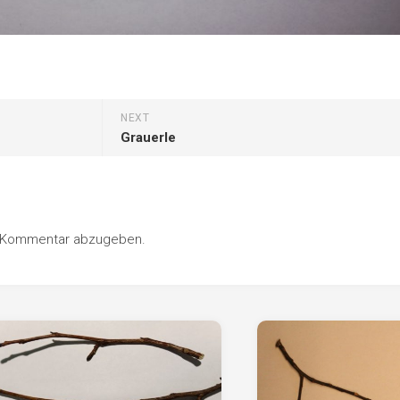
Pappel
Platane
Robinie
Tanne
NEXT
Tulpenbaum
Grauerle
Ulme
Vogelbeere
Weide
n Kommentar abzugeben.
Weißdorn
Zirbe
Andere