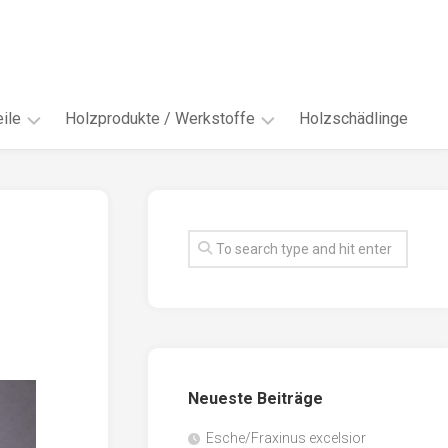
ile
Holzprodukte / Werkstoffe
Holzschädlinge
ter
andere
Werkstoffe
eln
Energieholz
en
Faserwerkstoffe
hte
Funiere
ke
Holzbauprodukte
e
Massivholzwerkstoffe
Neueste Beiträge
spen
Möbel-
/
tus
Esche/Fraxinus excelsior
Innenausbau