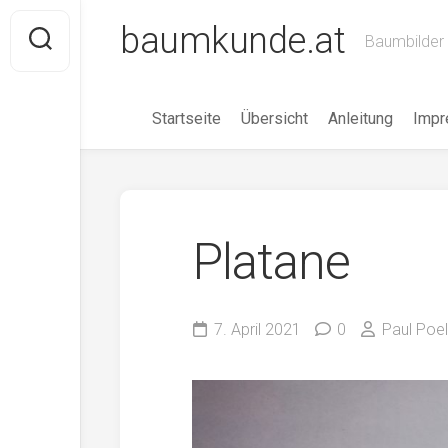
Skip
baumkunde.at
to
Baumbilder 
content
Startseite
Übersicht
Anleitung
Imp
Platane
7. April 2021
0
Paul Poell