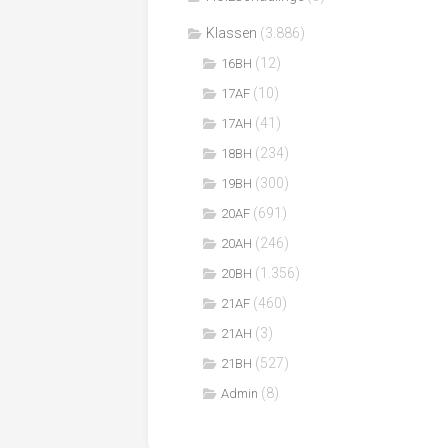
Klassen
(3.886)
(12)
16BH
(10)
17AF
(41)
17AH
(234)
18BH
(300)
19BH
(691)
20AF
(246)
20AH
(1.356)
20BH
(460)
21AF
(3)
21AH
(527)
21BH
(8)
Admin