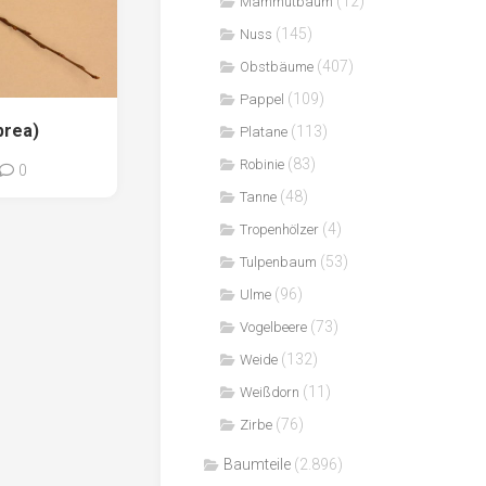
(12)
Mammutbaum
(145)
Nuss
(407)
Obstbäume
(109)
Pappel
prea)
(113)
Platane
(83)
Robinie
0
(48)
Tanne
(4)
Tropenhölzer
(53)
Tulpenbaum
(96)
Ulme
(73)
Vogelbeere
(132)
Weide
(11)
Weißdorn
(76)
Zirbe
Baumteile
(2.896)