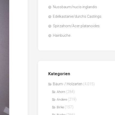
Nussbaum/nucis inglandis
Papier
/
Edelkastanie/durchs Castings
Zellulose
Spirzahorn/Acer platanoides
Sägenebenprodukte
Hainbuche
Schnittholz
Spanwerkstoffe
Kategorien
Bäum- / Holzarten
(4.015)
(284)
Ahorn
(219)
Andere
(157)
Birke
(266)
Buche