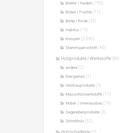
(793)
Blätter / Nadeln
(11)
Blüten / Früchte
(33)
Borke / Rinde
(19)
Habitus
(2.045)
Knospen
(40)
Stammquerschnitt
Holzprodukte / Werkstoffe
(89)
(2)
andere
(1)
Energieholz
(3)
Holzbauprodukte
(11)
Massivholzwerkstoffe
(19)
Möbel- / Innenausbau
(3)
Sägenebenprodukte
(52)
Schnittholz
Holzschädlinge
(3)