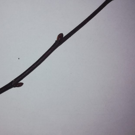
Erle
19AF
Esche
19AH
Fichte
19BH
Ginkgo
20AF
Hartriegel
20AH
Hasel
20BH
Hollunder
Admin
Kastanie
Kiefer
Lärche
Linde
Mammutbaum
Nuss