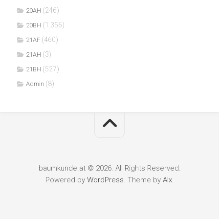
(246)
20AH
(1.356)
20BH
(460)
21AF
(3)
21AH
(527)
21BH
(8)
Admin
baumkunde.at © 2026. All Rights Reserved.
Powered by
WordPress
. Theme by
Alx
.