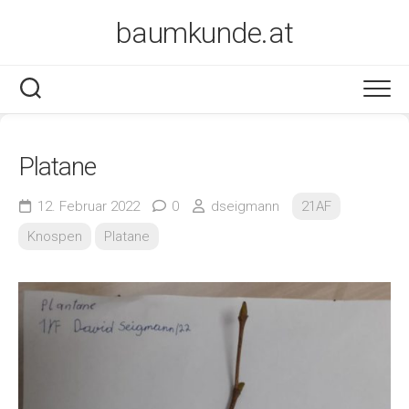
Skip
baumkunde.at
to
content
Platane
12. Februar 2022
0
dseigmann
21AF
Knospen
Platane