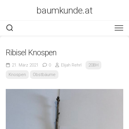
Skip
baumkunde.at
to
content
Ribisel Knospen
21. März 2021
0
Elijah Rehrl
20BH
Knospen
Obstbäume