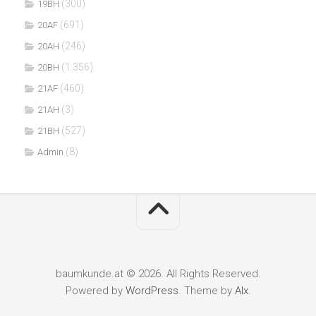
(300)
19BH
(691)
20AF
(246)
20AH
(1.356)
20BH
(460)
21AF
(3)
21AH
(527)
21BH
(8)
Admin
baumkunde.at © 2026. All Rights Reserved.
Powered by
WordPress
. Theme by
Alx
.