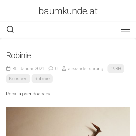
Skip
baumkunde.at
to
content
Robinie
30. Januar 2021
0
alexander.sprung
19BH
Knospen
Robinie
Robinia pseudoacacia