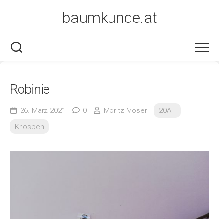
Skip
baumkunde.at
to
content
Robinie
26. März 2021
0
Moritz Moser
20AH
Knospen