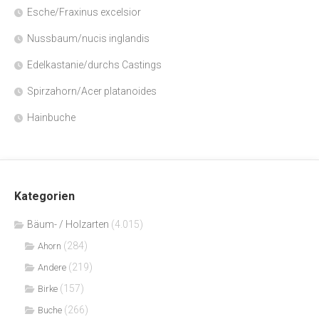
Esche/Fraxinus excelsior
Nussbaum/nucis inglandis
Edelkastanie/durchs Castings
Spirzahorn/Acer platanoides
Hainbuche
Kategorien
Bäum- / Holzarten
(4.015)
(284)
Ahorn
(219)
Andere
(157)
Birke
(266)
Buche