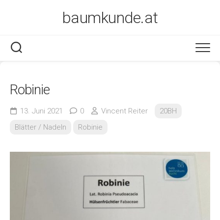
Skip
baumkunde.at
to
content
Robinie
13. Juni 2021
0
Vincent Reiter
20BH
Blätter / Nadeln
Robinie