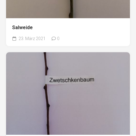
Salweide
23. März 2021
0