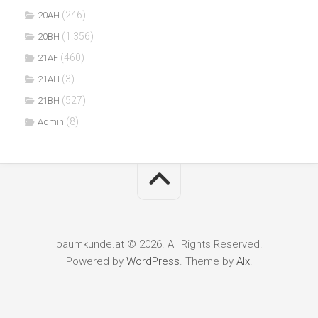
(246)
20AH
(1.356)
20BH
(460)
21AF
(3)
21AH
(527)
21BH
(8)
Admin
baumkunde.at © 2026. All Rights Reserved.
Powered by
WordPress
. Theme by
Alx
.