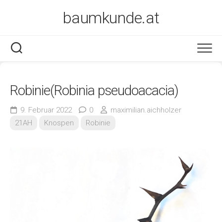
Skip
baumkunde.at
to
content
Robinie(Robinia pseudoacacia)
9. Februar 2022
0
maximilian.aichholzer
21AH
Knospen
Robinie