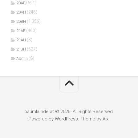
(691)
20AF
(246)
20AH
(1.356)
20BH
(460)
21AF
(3)
21AH
(527)
21BH
(8)
Admin
baumkunde.at © 2026. All Rights Reserved.
Powered by
WordPress
. Theme by
Alx
.