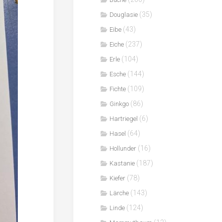
(35)
Douglasie
(43)
Eibe
(237)
Eiche
(104)
Erle
(144)
Esche
(109)
Fichte
(86)
Ginkgo
(6)
Hartriegel
(64)
Hasel
(16)
Hollunder
(187)
Kastanie
(78)
Kiefer
(143)
Lärche
(124)
Linde