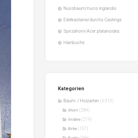
Nussbaum/nucis inglandis
Papier
/
Edelkastanie/durchs Castings
Zellulose
Spirzahorn/Acer platanoides
Sägenebenprodukte
Hainbuche
Schnittholz
Spanwerkstoffe
Kategorien
Bäum- / Holzarten
(4.015)
(284)
Ahorn
(219)
Andere
(157)
Birke
(266)
Buche