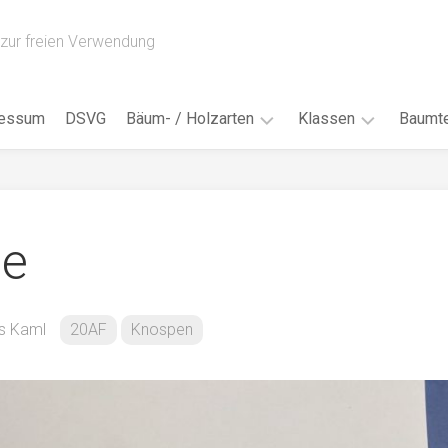
zur freien Verwendung
ressum
DSVG
Bäum- / Holzarten
Klassen
Baumte
Obstbäume
16AH
Blät
/
Tropenhölzer
16BH
Nad
ie
Ahorn
17AF
Blüt
/
Birke
17AH
Früc
Buche
18AF
s Kaml
20AF
Knospen
Bor
/
Douglasie
17BH
Rind
Eibe
18AH
Kno
Eiche
18BH
Habi