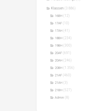
Klassen
(3.886)
(12)
16BH
(10)
17AF
(41)
17AH
(234)
18BH
(300)
19BH
(691)
20AF
(246)
20AH
(1.356)
20BH
(460)
21AF
(3)
21AH
(527)
21BH
(8)
Admin