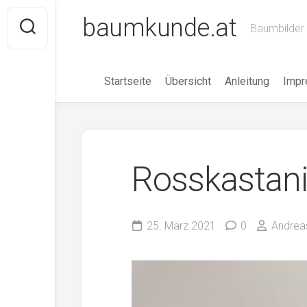
Skip
baumkunde.at
to
Baumbilder 
content
Startseite
Übersicht
Anleitung
Imp
Rosskastan
25. März 2021
0
Andrea