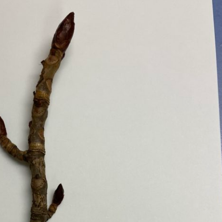
Erle
19AF
Esche
19AH
Fichte
19BH
Ginkgo
20AF
Hartriegel
20AH
Hasel
20BH
Hollunder
Admin
Kastanie
Kiefer
Lärche
Linde
Mammutbaum
Nuss