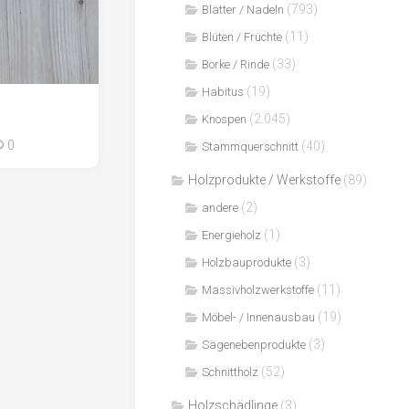
(793)
Blätter / Nadeln
(11)
Blüten / Früchte
(33)
Borke / Rinde
(19)
Habitus
(2.045)
Knospen
0
(40)
Stammquerschnitt
Holzprodukte / Werkstoffe
(89)
(2)
andere
(1)
Energieholz
(3)
Holzbauprodukte
(11)
Massivholzwerkstoffe
(19)
Möbel- / Innenausbau
(3)
Sägenebenprodukte
(52)
Schnittholz
Holzschädlinge
(3)