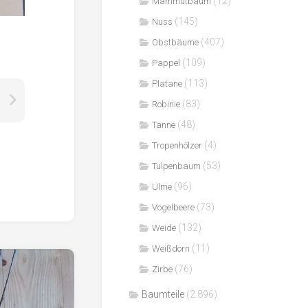
(12)
Mammutbaum
(145)
Nuss
(407)
Obstbäume
(109)
Pappel
(113)
Platane
(83)
Robinie
(48)
Tanne
(4)
Tropenhölzer
(53)
Tulpenbaum
(96)
Ulme
(73)
Vogelbeere
(132)
Weide
(11)
Weißdorn
(76)
Zirbe
Baumteile
(2.896)