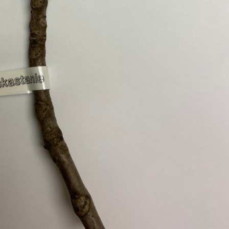
Pappel
Platane
Robinie
Tanne
Tulpenbaum
Ulme
Vogelbeere
Weide
Weißdorn
Zirbe
Andere