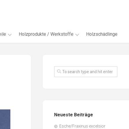
ile
Holzprodukte / Werkstoffe
Holzschädlinge
ter
andere
Werkstoffe
eln
Energieholz
en
Faserwerkstoffe
hte
Funiere
ke
Holzbauprodukte
e
Massivholzwerkstoffe
Neueste Beiträge
spen
Möbel-
/
tus
Esche/Fraxinus excelsior
Innenausbau