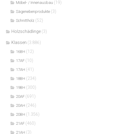
(19)
Möbel- / Innenausbau
(3)
Sägenebenprodukte
(52)
Schnittholz
Holzschädlinge
(3)
Klassen
(3.886)
(12)
16BH
(10)
17AF
(41)
17AH
(234)
18BH
(300)
19BH
(691)
20AF
(246)
20AH
(1.356)
20BH
(460)
21AF
(3)
21AH