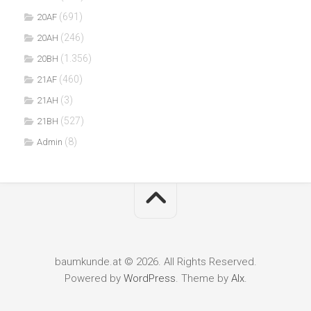
(691)
20AF
(246)
20AH
(1.356)
20BH
(460)
21AF
(3)
21AH
(527)
21BH
(8)
Admin
baumkunde.at © 2026. All Rights Reserved.
Powered by
WordPress
. Theme by
Alx
.