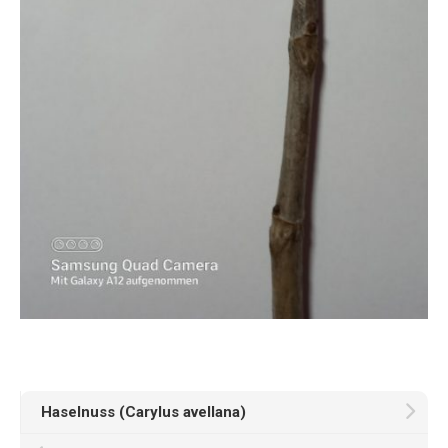
Haselnuss (Carylus avellana)