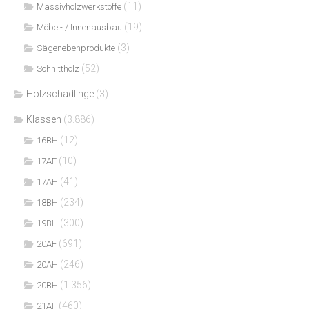
(11)
Massivholzwerkstoffe
(19)
Möbel- / Innenausbau
(3)
Sägenebenprodukte
(52)
Schnittholz
Holzschädlinge
(3)
Klassen
(3.886)
(12)
16BH
(10)
17AF
(41)
17AH
(234)
18BH
(300)
19BH
(691)
20AF
(246)
20AH
(1.356)
20BH
(460)
21AF