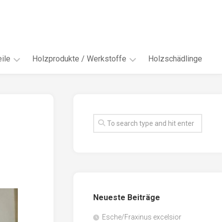
ile
Holzprodukte / Werkstoffe
Holzschädlinge
ter
andere
Werkstoffe
eln
Energieholz
en
Faserwerkstoffe
hte
Funiere
ke
Holzbauprodukte
e
Massivholzwerkstoffe
Neueste Beiträge
spen
Möbel-
/
tus
Esche/Fraxinus excelsior
Innenausbau