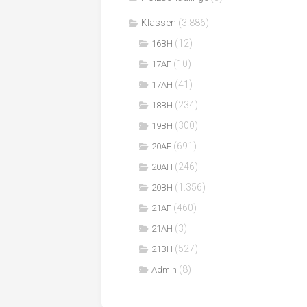
Klassen
(3.886)
(12)
16BH
(10)
17AF
(41)
17AH
(234)
18BH
(300)
19BH
(691)
20AF
(246)
20AH
(1.356)
20BH
(460)
21AF
(3)
21AH
(527)
21BH
(8)
Admin