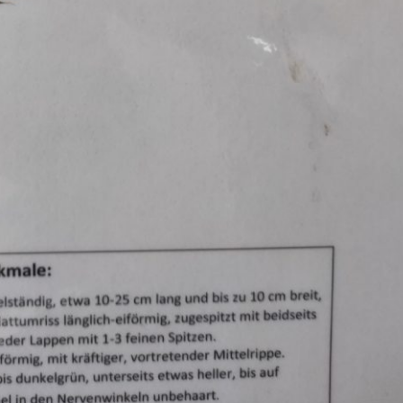
Pappel
Platane
Robinie
Tanne
Tulpenbaum
Ulme
Vogelbeere
Weide
Weißdorn
Zirbe
Andere