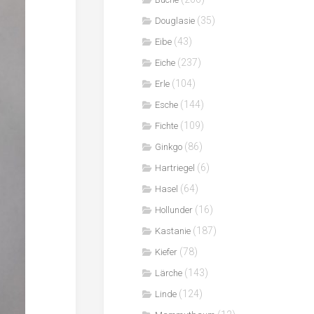
(35)
Douglasie
(43)
Eibe
(237)
Eiche
(104)
Erle
(144)
Esche
(109)
Fichte
(86)
Ginkgo
(6)
Hartriegel
(64)
Hasel
(16)
Hollunder
(187)
Kastanie
(78)
Kiefer
(143)
Lärche
(124)
Linde