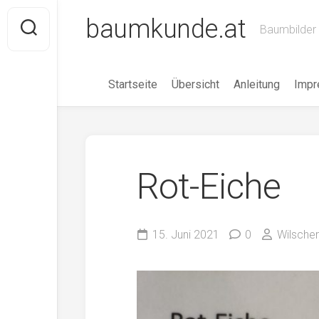
Skip
baumkunde.at
to
Baumbilder 
content
Startseite
Übersicht
Anleitung
Imp
Rot-Eiche
15. Juni 2021
0
Wilscher