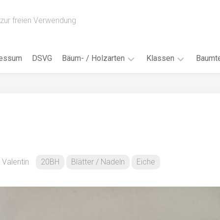
zur freien Verwendung
ressum
DSVG
Bäum- / Holzarten
Klassen
Baumte
Obstbäume
16AH
Blät
/
Tropenhölzer
16BH
Nad
Ahorn
17AF
Blüt
/
Birke
17AH
Früc
Buche
18AF
 Valentin
20BH
Blätter / Nadeln
Eiche
Bor
/
Douglasie
17BH
Rind
Eibe
18AH
Kno
Eiche
18BH
Habi