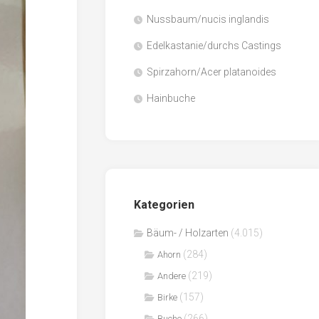
Nussbaum/nucis inglandis
Papier
/
Edelkastanie/durchs Castings
Zellulose
Spirzahorn/Acer platanoides
Sägenebenprodukte
Hainbuche
Schnittholz
Spanwerkstoffe
Kategorien
Bäum- / Holzarten
(4.015)
(284)
Ahorn
(219)
Andere
(157)
Birke
(266)
Buche