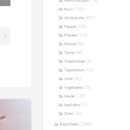
(12)
Mammutbaum
(145)
Nuss
(407)
Obstbäume
(109)
Pappel
(113)
Platane
(83)
Robinie
(48)
Tanne
(4)
Tropenhölzer
(53)
Tulpenbaum
(96)
Ulme
(73)
Vogelbeere
(132)
Weide
(11)
Weißdorn
(76)
Zirbe
Baumteile
(2.896)