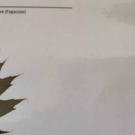
Erle
19AF
Esche
19AH
Fichte
19BH
Ginkgo
20AF
Hartriegel
20AH
Hasel
20BH
Hollunder
Admin
Kastanie
Kiefer
Lärche
Linde
Mammutbaum
Nuss