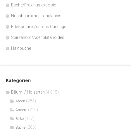
Esche/Fraxinus excelsior
Nussbaum/nucis inglandis
Edelkastanie/durchs Castings
Spirzahorn/Acer platanoides
Hainbuche
Kategorien
Bäum- / Holzarten
(4.015)
(284)
Ahorn
(219)
Andere
(157)
Birke
(266)
Buche