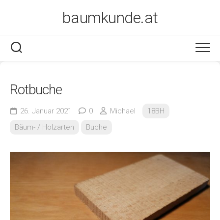
Skip
baumkunde.at
to
content
Rotbuche
26. Januar 2021
0
Michael
18BH
Bäum- / Holzarten
Buche