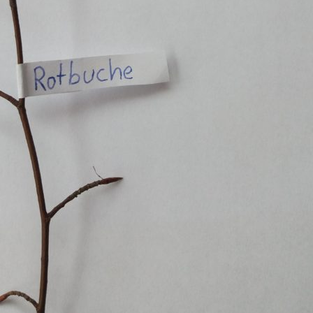
Pappel
Platane
Robinie
Tanne
Tulpenbaum
Ulme
Vogelbeere
Weide
Weißdorn
Zirbe
Andere