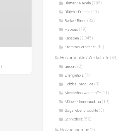
(793)
Blätter / Nadeln
(11)
Blüten / Früchte
(33)
Borke / Rinde
(19)
Habitus
(2.045)
Knospen
(40)
Stammquerschnitt
Holzprodukte / Werkstoffe
(89)
(2)
0
andere
(1)
Energieholz
(3)
Holzbauprodukte
(11)
Massivholzwerkstoffe
(19)
Möbel- / Innenausbau
(3)
Sägenebenprodukte
(52)
Schnittholz
Holzschädlinge
(3)