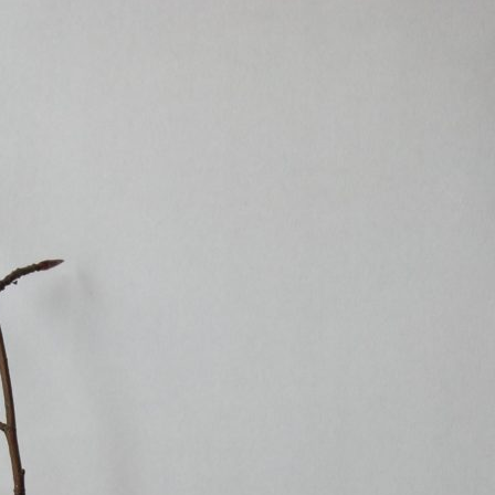
Erle
19AF
Esche
19AH
Fichte
19BH
Ginkgo
20AF
Hartriegel
20AH
Hasel
20BH
Hollunder
Admin
Kastanie
Kiefer
Lärche
Linde
Mammutbaum
Nuss