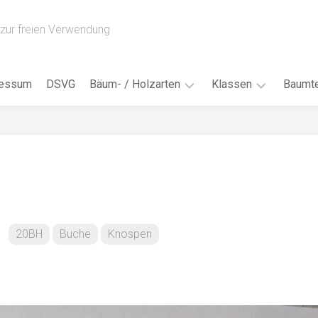
zur freien Verwendung
ressum
DSVG
Bäum- / Holzarten
Klassen
Baumte
Obstbäume
16AH
Blät
/
Tropenhölzer
16BH
Nad
Ahorn
17AF
Blüt
/
Birke
17AH
Früc
Buche
18AF
20BH
Buche
Knospen
Bor
/
Douglasie
17BH
Rind
Eibe
18AH
Kno
Eiche
18BH
Habi