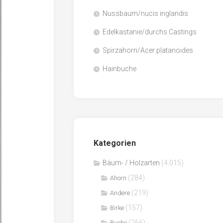
Nussbaum/nucis inglandis
Papier
/
Edelkastanie/durchs Castings
Zellulose
Spirzahorn/Acer platanoides
Sägenebenprodukte
Hainbuche
Schnittholz
Spanwerkstoffe
Kategorien
Bäum- / Holzarten
(4.015)
(284)
Ahorn
(219)
Andere
(157)
Birke
(266)
Buche