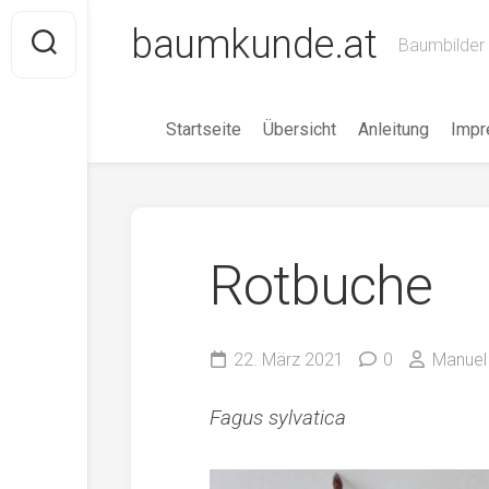
Skip
baumkunde.at
to
Baumbilder 
content
Startseite
Übersicht
Anleitung
Imp
Rotbuche
22. März 2021
0
Manuel
Fagus sylvatica