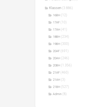
Klassen
(3.886)
(12)
16BH
(10)
17AF
(41)
17AH
(234)
18BH
(300)
19BH
(691)
20AF
(246)
20AH
(1.356)
20BH
(460)
21AF
(3)
21AH
(527)
21BH
(8)
Admin