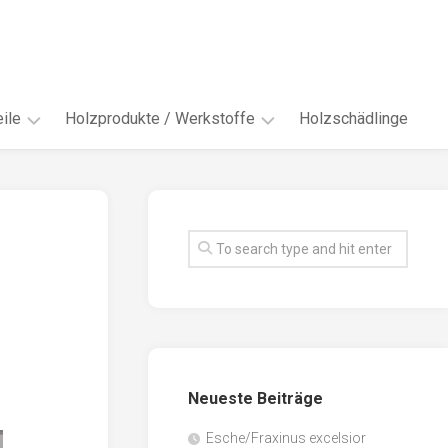
ile
Holzprodukte / Werkstoffe
Holzschädlinge
ter
andere
Werkstoffe
eln
Energieholz
en
Faserwerkstoffe
hte
Funiere
ke
Holzbauprodukte
e
Massivholzwerkstoffe
Neueste Beiträge
spen
Möbel-
/
tus
Esche/Fraxinus excelsior
Innenausbau