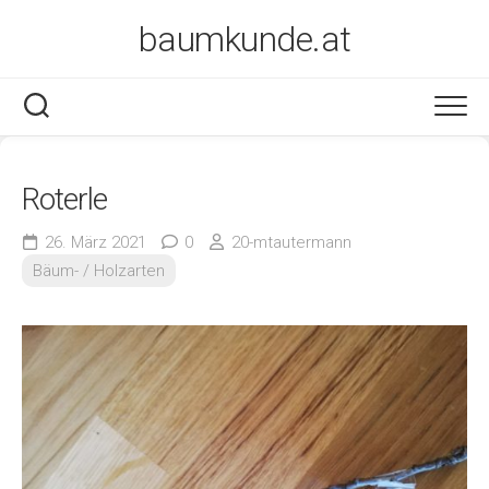
Skip
baumkunde.at
to
content
Roterle
26. März 2021
0
20-mtautermann
Bäum- / Holzarten