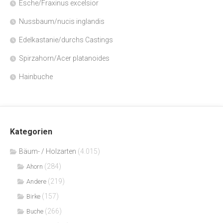
Esche/Fraxinus excelsior
Nussbaum/nucis inglandis
Edelkastanie/durchs Castings
Spirzahorn/Acer platanoides
Hainbuche
Kategorien
Bäum- / Holzarten
(4.015)
(284)
Ahorn
(219)
Andere
(157)
Birke
(266)
Buche