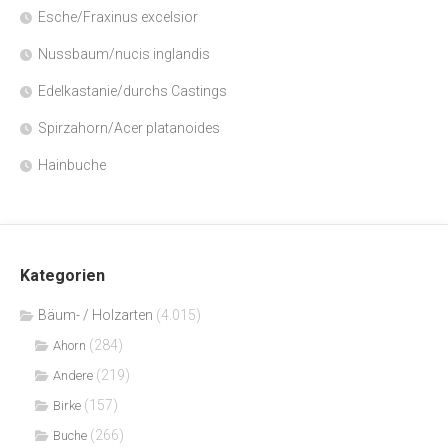
Esche/Fraxinus excelsior
Nussbaum/nucis inglandis
Edelkastanie/durchs Castings
Spirzahorn/Acer platanoides
Hainbuche
Kategorien
Bäum- / Holzarten
(4.015)
(284)
Ahorn
(219)
Andere
(157)
Birke
(266)
Buche