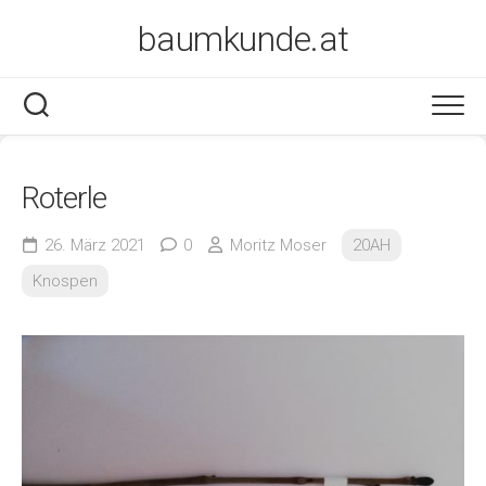
Skip
baumkunde.at
to
content
Roterle
26. März 2021
0
Moritz Moser
20AH
Knospen