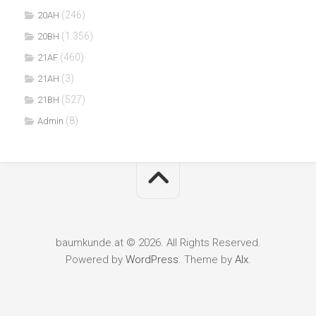
(246)
20AH
(1.356)
20BH
(460)
21AF
(3)
21AH
(527)
21BH
(8)
Admin
baumkunde.at © 2026. All Rights Reserved.
Powered by
WordPress
. Theme by
Alx
.