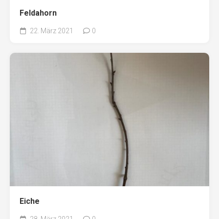
Feldahorn
22. März 2021
0
Eiche
28. März 2021
0