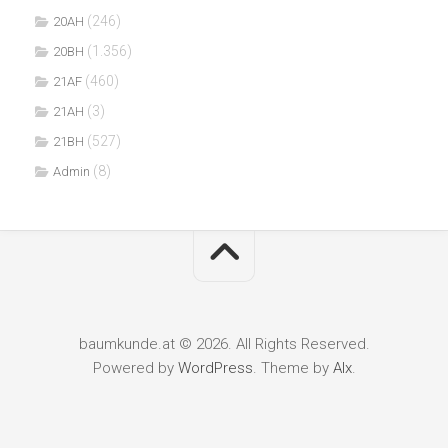
(246)
20AH
(1.356)
20BH
(460)
21AF
(3)
21AH
(527)
21BH
(8)
Admin
baumkunde.at © 2026. All Rights Reserved.
Powered by
WordPress
. Theme by
Alx
.