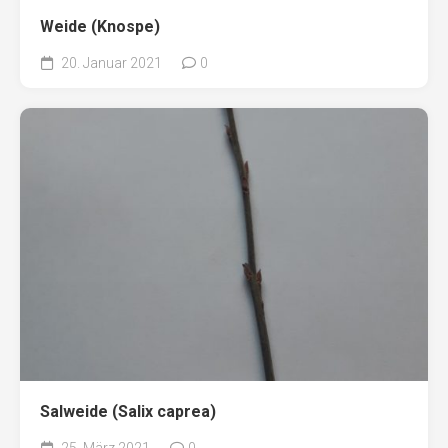
Weide (Knospe)
20. Januar 2021
0
Salweide (Salix caprea)
25. März 2021
0