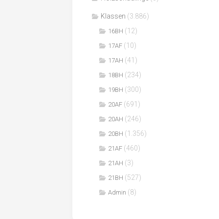
Klassen
(3.886)
(12)
16BH
(10)
17AF
(41)
17AH
(234)
18BH
(300)
19BH
(691)
20AF
(246)
20AH
(1.356)
20BH
(460)
21AF
(3)
21AH
(527)
21BH
(8)
Admin