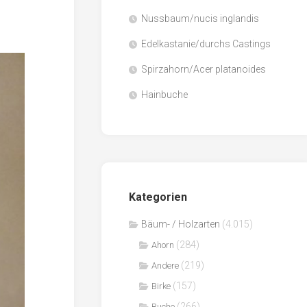
Nussbaum/nucis inglandis
Papier
/
Edelkastanie/durchs Castings
Zellulose
Spirzahorn/Acer platanoides
Sägenebenprodukte
Hainbuche
Schnittholz
Spanwerkstoffe
Kategorien
Bäum- / Holzarten
(4.015)
(284)
Ahorn
(219)
Andere
(157)
Birke
(266)
Buche