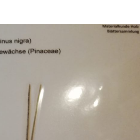
Erle
19AF
Esche
19AH
Fichte
19BH
Ginkgo
20AF
Hartriegel
20AH
Hasel
20BH
Hollunder
Admin
Kastanie
Kiefer
Lärche
Linde
Mammutbaum
Nuss