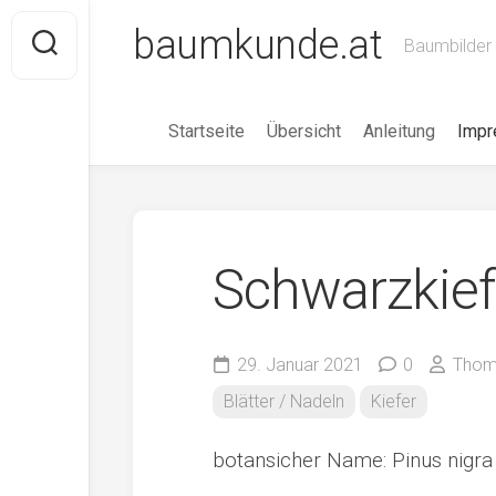
Skip
baumkunde.at
to
Baumbilder 
content
Startseite
Übersicht
Anleitung
Imp
Schwarzkief
29. Januar 2021
0
Thom
Blätter / Nadeln
Kiefer
botansicher Name: Pinus nigra