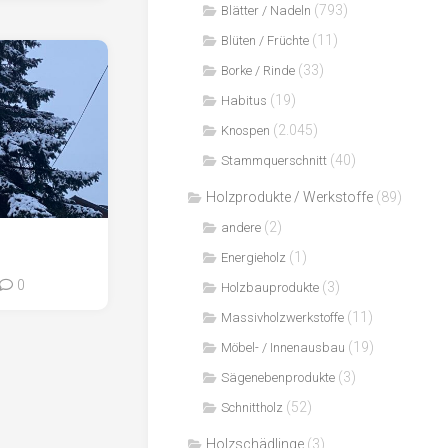
(793)
Blätter / Nadeln
(11)
Blüten / Früchte
(33)
Borke / Rinde
(19)
Habitus
(2.045)
Knospen
(40)
Stammquerschnitt
Holzprodukte / Werkstoffe
(89)
(2)
andere
(1)
Energieholz
0
(3)
Holzbauprodukte
(11)
Massivholzwerkstoffe
(19)
Möbel- / Innenausbau
(3)
Sägenebenprodukte
(52)
Schnittholz
Holzschädlinge
(3)