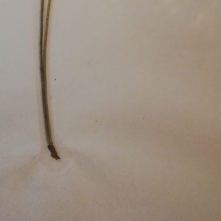
Pappel
Platane
Robinie
Tanne
Tulpenbaum
Ulme
Vogelbeere
Weide
Weißdorn
Zirbe
Andere