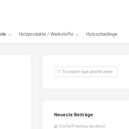
ile
Holzprodukte / Werkstoffe
Holzschädlinge
ter
andere
Werkstoffe
eln
Energieholz
en
Faserwerkstoffe
hte
Funiere
ke
Holzbauprodukte
e
Massivholzwerkstoffe
Neueste Beiträge
spen
Möbel-
/
tus
Esche/Fraxinus excelsior
Innenausbau