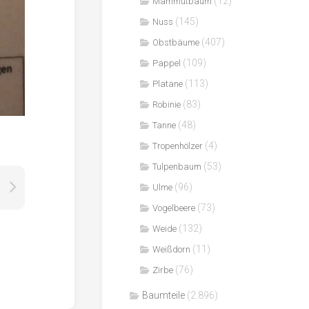
(12)
Mammutbaum
(145)
Nuss
(407)
Obstbäume
(109)
Pappel
(113)
Platane
(83)
Robinie
(48)
Tanne
(4)
Tropenhölzer
(53)
Tulpenbaum
(96)
Ulme
(73)
Vogelbeere
(132)
Weide
(11)
Weißdorn
(76)
Zirbe
Baumteile
(2.896)