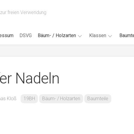
zur freien Verwendung
ressum
DSVG
Bäum- / Holzarten
Klassen
Baumte
Obstbäume
16AH
Blät
/
Tropenhölzer
16BH
Nad
er Nadeln
Ahorn
17AF
Blüt
/
Birke
17AH
Früc
Buche
18AF
as Kloß
19BH
Bäum- / Holzarten
Baumteile
Bor
/
Douglasie
17BH
Rind
Eibe
18AH
Kno
Eiche
18BH
Habi