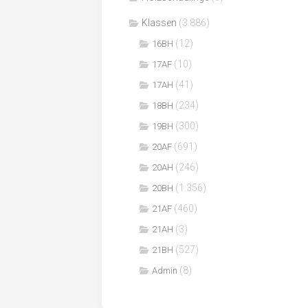
Klassen
(3.886)
(12)
16BH
(10)
17AF
(41)
17AH
(234)
18BH
(300)
19BH
(691)
20AF
(246)
20AH
(1.356)
20BH
(460)
21AF
(3)
21AH
(527)
21BH
(8)
Admin