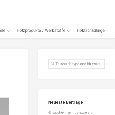
ile
Holzprodukte / Werkstoffe
Holzschädlinge
ter
andere
Werkstoffe
eln
Energieholz
en
Faserwerkstoffe
hte
Funiere
ke
Holzbauprodukte
e
Massivholzwerkstoffe
Neueste Beiträge
spen
Möbel-
/
tus
Esche/Fraxinus excelsior
Innenausbau