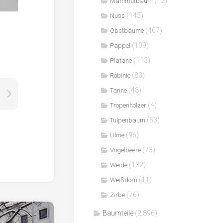
(12)
Mammutbaum
(145)
Nuss
(407)
Obstbäume
(109)
Pappel
(113)
Platane
(83)
Robinie
(48)
Tanne
(4)
Tropenhölzer
(53)
Tulpenbaum
(96)
Ulme
(73)
Vogelbeere
(132)
Weide
(11)
Weißdorn
(76)
Zirbe
Baumteile
(2.896)