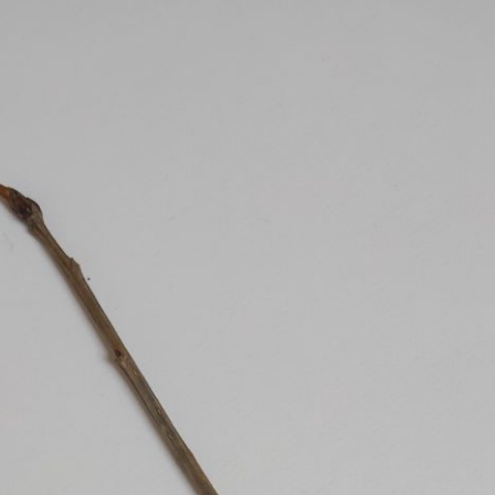
Erle
19AF
Esche
19AH
Fichte
19BH
Ginkgo
20AF
Hartriegel
20AH
Hasel
20BH
Hollunder
Admin
Kastanie
Kiefer
Lärche
Linde
Mammutbaum
Nuss