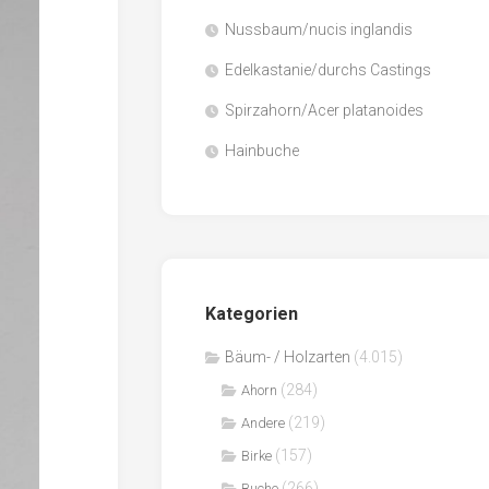
Nussbaum/nucis inglandis
Papier
/
Edelkastanie/durchs Castings
Zellulose
Spirzahorn/Acer platanoides
Sägenebenprodukte
Hainbuche
Schnittholz
Spanwerkstoffe
Kategorien
Bäum- / Holzarten
(4.015)
(284)
Ahorn
(219)
Andere
(157)
Birke
(266)
Buche