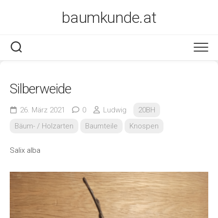
Skip
baumkunde.at
to
content
Silberweide
26. März 2021
0
Ludwig
20BH
Bäum- / Holzarten
Baumteile
Knospen
Salix alba