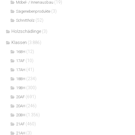
(19)
Möbel- / Innenausbau
(3)
Sägenebenprodukte
(52)
Schnittholz
Holzschädlinge
(3)
Klassen
(3.886)
(12)
16BH
(10)
17AF
(41)
17AH
(234)
18BH
(300)
19BH
(691)
20AF
(246)
20AH
(1.356)
20BH
(460)
21AF
(3)
21AH