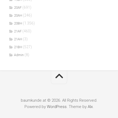
(691)
20AF
(246)
20AH
(1.356)
20BH
(460)
21AF
(3)
21AH
(527)
21BH
(8)
Admin
baumkunde.at © 2026. All Rights Reserved.
Powered by
WordPress
. Theme by
Alx
.