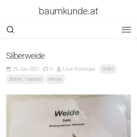
Skip
baumkunde.at
to
content
Silberweide
15. Juni 2021
0
Leon Puchinger
20BH
Blätter / Nadeln
Weide