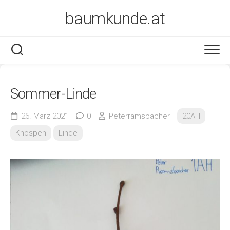
Skip
baumkunde.at
to
content
Sommer-Linde
26. März 2021
0
Peterramsbacher
20AH
Knospen
Linde