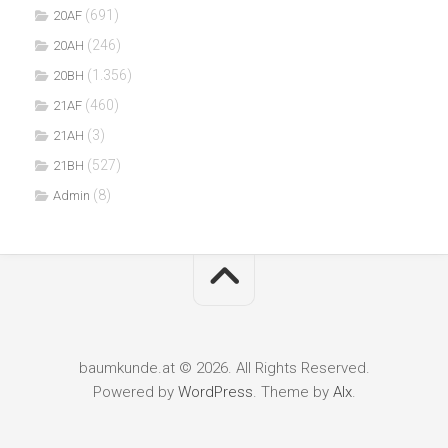
(691)
20AF
(246)
20AH
(1.356)
20BH
(460)
21AF
(3)
21AH
(527)
21BH
(8)
Admin
baumkunde.at © 2026. All Rights Reserved.
Powered by
WordPress
. Theme by
Alx
.