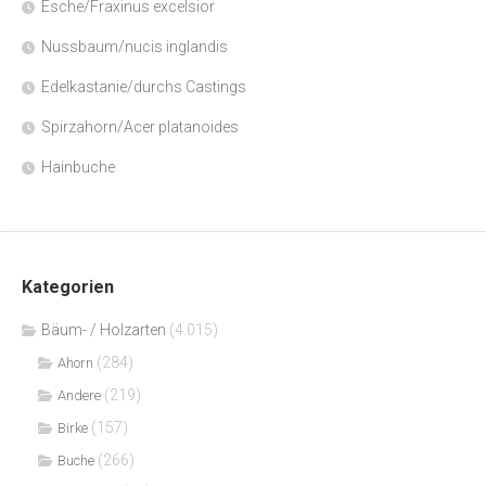
Esche/Fraxinus excelsior
Nussbaum/nucis inglandis
Edelkastanie/durchs Castings
Spirzahorn/Acer platanoides
Hainbuche
Kategorien
Bäum- / Holzarten
(4.015)
(284)
Ahorn
(219)
Andere
(157)
Birke
(266)
Buche