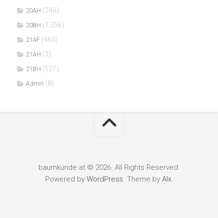
(246)
20AH
(1.356)
20BH
(460)
21AF
(3)
21AH
(527)
21BH
(8)
Admin
baumkunde.at © 2026. All Rights Reserved.
Powered by
WordPress
. Theme by
Alx
.