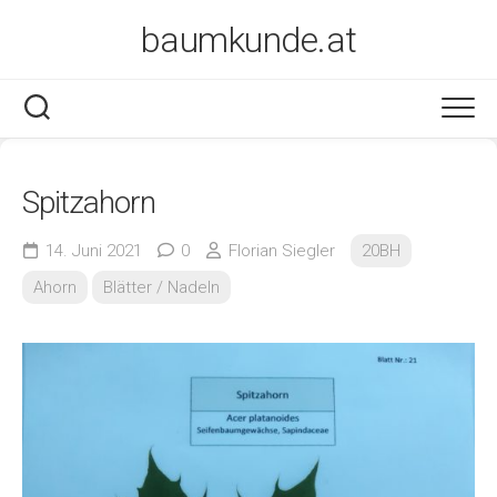
Skip
baumkunde.at
to
content
Spitzahorn
14. Juni 2021
0
Florian Siegler
20BH
Ahorn
Blätter / Nadeln