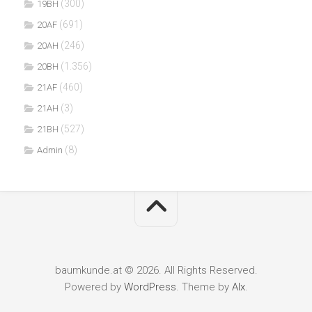
(300)
19BH
(691)
20AF
(246)
20AH
(1.356)
20BH
(460)
21AF
(3)
21AH
(527)
21BH
(8)
Admin
baumkunde.at © 2026. All Rights Reserved.
Powered by
WordPress
. Theme by
Alx
.