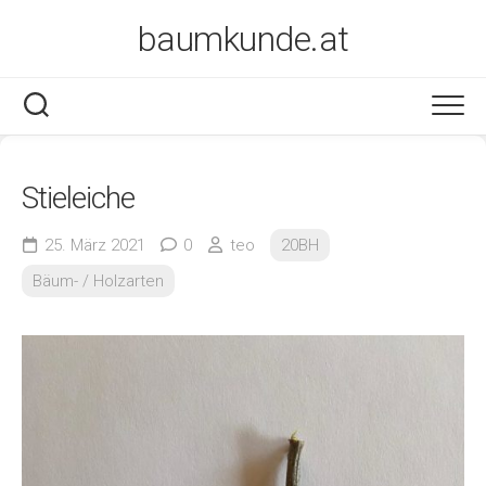
Skip
baumkunde.at
to
content
Stieleiche
25. März 2021
0
teo
20BH
Bäum- / Holzarten