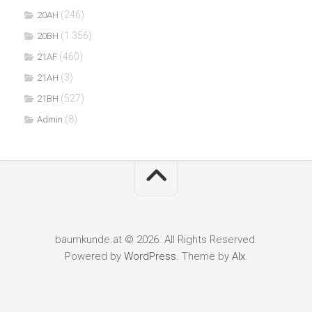
(246)
20AH
(1.356)
20BH
(460)
21AF
(3)
21AH
(527)
21BH
(8)
Admin
baumkunde.at © 2026. All Rights Reserved.
Powered by
WordPress
. Theme by
Alx
.