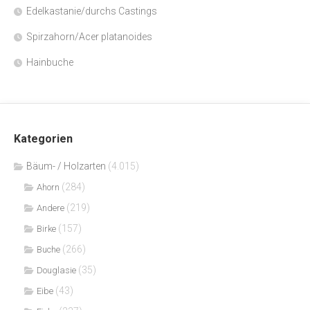
Edelkastanie/durchs Castings
Spirzahorn/Acer platanoides
Hainbuche
Kategorien
Bäum- / Holzarten
(4.015)
(284)
Ahorn
(219)
Andere
(157)
Birke
(266)
Buche
(35)
Douglasie
(43)
Eibe