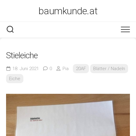
Skip
baumkunde.at
to
content
Stieleiche
18. Juni 2021
0
Pia
20AF
Blätter / Nadeln
Eiche