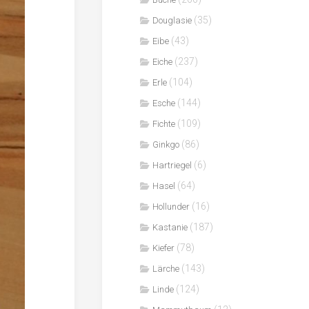
(35)
Douglasie
(43)
Eibe
(237)
Eiche
(104)
Erle
(144)
Esche
(109)
Fichte
(86)
Ginkgo
(6)
Hartriegel
(64)
Hasel
(16)
Hollunder
(187)
Kastanie
(78)
Kiefer
(143)
Lärche
(124)
Linde