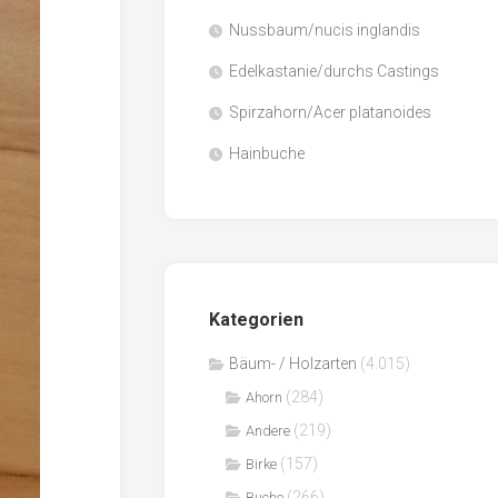
Nussbaum/nucis inglandis
Papier
/
Edelkastanie/durchs Castings
Zellulose
Spirzahorn/Acer platanoides
Sägenebenprodukte
Hainbuche
Schnittholz
Spanwerkstoffe
Kategorien
Bäum- / Holzarten
(4.015)
(284)
Ahorn
(219)
Andere
(157)
Birke
(266)
Buche