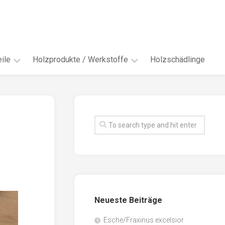
ile
Holzprodukte / Werkstoffe
Holzschädlinge
ter
andere
Werkstoffe
eln
Energieholz
en
Faserwerkstoffe
hte
Funiere
ke
Holzbauprodukte
e
Massivholzwerkstoffe
Neueste Beiträge
spen
Möbel-
/
tus
Esche/Fraxinus excelsior
Innenausbau