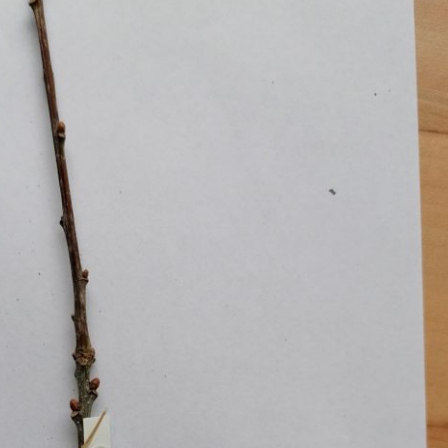
Erle
19AF
Esche
19AH
Fichte
19BH
Ginkgo
20AF
Hartriegel
20AH
Hasel
20BH
Hollunder
Admin
Kastanie
Kiefer
Lärche
Linde
Mammutbaum
Nuss