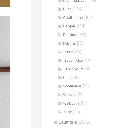
(12)
Mammutbaum
(145)
Nuss
(407)
Obstbäume
(109)
Pappel
(113)
Platane
(83)
Robinie
(48)
Tanne
(4)
Tropenhölzer
(53)
Tulpenbaum
(96)
Ulme
(73)
Vogelbeere
(132)
Weide
(11)
Weißdorn
(76)
Zirbe
Baumteile
(2.896)