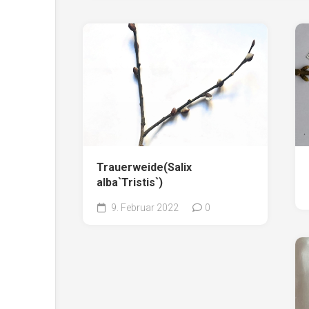
Trauerweide(Salix
alba`Tristis`)
9. Februar 2022
0