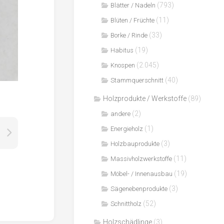
(793)
Blätter / Nadeln
(11)
Blüten / Früchte
(33)
Borke / Rinde
(19)
Habitus
(2.045)
Knospen
(40)
Stammquerschnitt
Holzprodukte / Werkstoffe
(89)
(2)
andere
(1)
Energieholz
(3)
Holzbauprodukte
(11)
Massivholzwerkstoffe
(19)
Möbel- / Innenausbau
(3)
Sägenebenprodukte
(52)
Schnittholz
Holzschädlinge
(3)