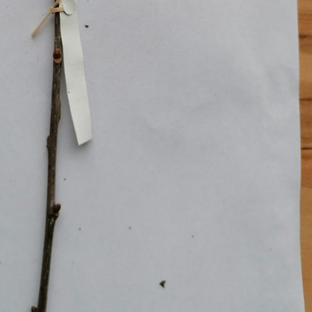
Pappel
Platane
Robinie
Tanne
Tulpenbaum
Ulme
Vogelbeere
Weide
Weißdorn
Zirbe
Andere