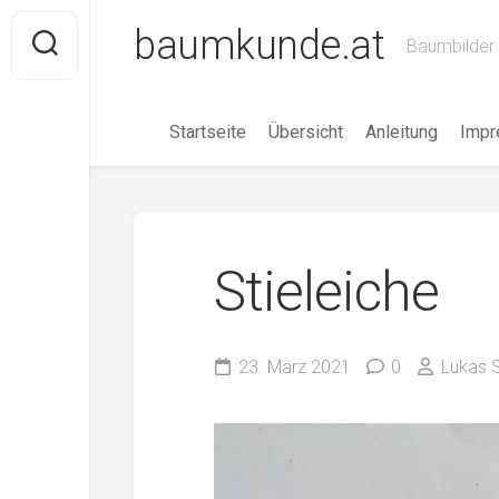
Skip
baumkunde.at
to
Baumbilder 
content
Startseite
Übersicht
Anleitung
Imp
Stieleiche
23. März 2021
0
Lukas S