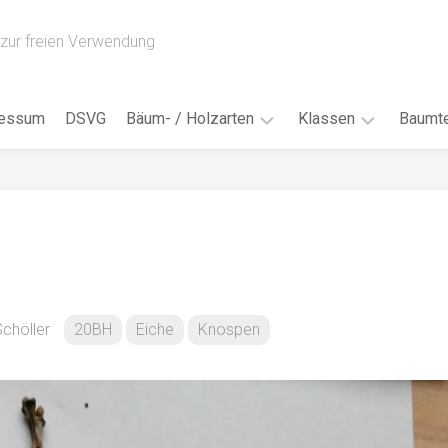
zur freien Verwendung
ressum
DSVG
Bäum- / Holzarten
Klassen
Baumte
Obstbäume
16AH
Blät
/
Tropenhölzer
16BH
Nad
Ahorn
17AF
Blüt
/
Birke
17AH
Früc
Buche
18AF
chöller
20BH
Eiche
Knospen
Bor
/
Douglasie
17BH
Rind
Eibe
18AH
Kno
Eiche
18BH
Habi