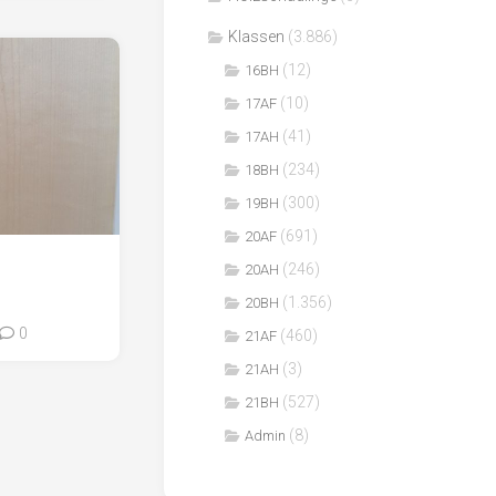
Klassen
(3.886)
(12)
16BH
(10)
17AF
(41)
17AH
(234)
18BH
(300)
19BH
(691)
20AF
(246)
20AH
(1.356)
20BH
0
(460)
21AF
(3)
21AH
(527)
21BH
(8)
Admin