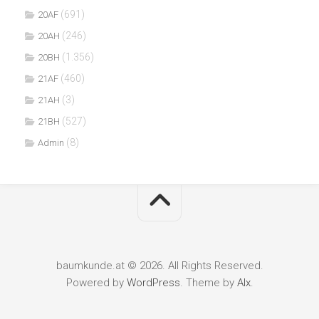
(691)
20AF
(246)
20AH
(1.356)
20BH
(460)
21AF
(3)
21AH
(527)
21BH
(8)
Admin
baumkunde.at © 2026. All Rights Reserved.
Powered by
WordPress
. Theme by
Alx
.