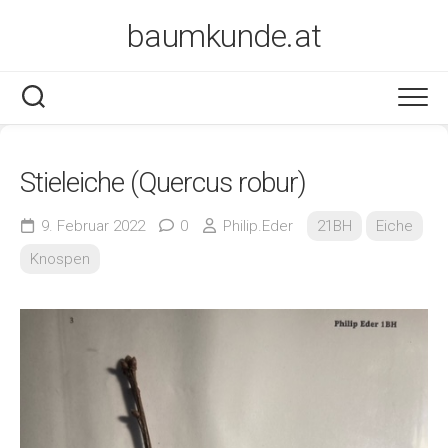
Skip
baumkunde.at
to
content
Stieleiche (Quercus robur)
9. Februar 2022
0
Philip.Eder
21BH
Eiche
Knospen