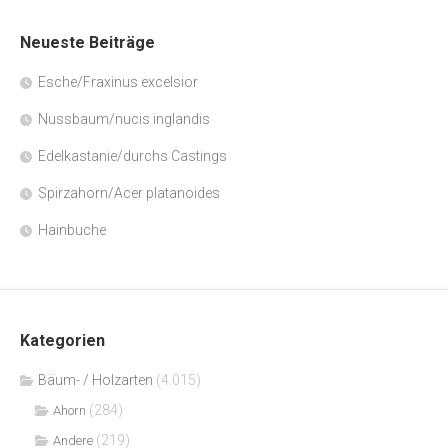
Neueste Beiträge
Esche/Fraxinus excelsior
Nussbaum/nucis inglandis
Edelkastanie/durchs Castings
Spirzahorn/Acer platanoides
Hainbuche
Kategorien
Bäum- / Holzarten
(4.015)
(284)
Ahorn
(219)
Andere