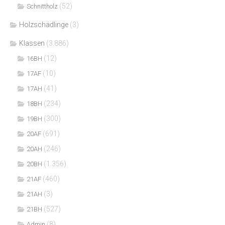
(52)
Schnittholz
Holzschädlinge
(3)
Klassen
(3.886)
(12)
16BH
(10)
17AF
(41)
17AH
(234)
18BH
(300)
19BH
(691)
20AF
(246)
20AH
(1.356)
20BH
(460)
21AF
(3)
21AH
(527)
21BH
(8)
Admin