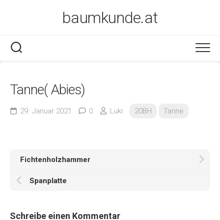
Skip
baumkunde.at
to
content
Tanne( Abies)
29. Januar 2021
0
Luki
20BH
Tanne
Fichtenholzhammer
Spanplatte
Schreibe einen Kommentar