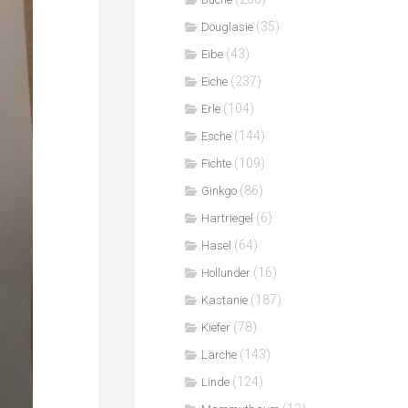
(35)
Douglasie
(43)
Eibe
(237)
Eiche
(104)
Erle
(144)
Esche
(109)
Fichte
(86)
Ginkgo
(6)
Hartriegel
(64)
Hasel
(16)
Hollunder
(187)
Kastanie
(78)
Kiefer
(143)
Lärche
(124)
Linde