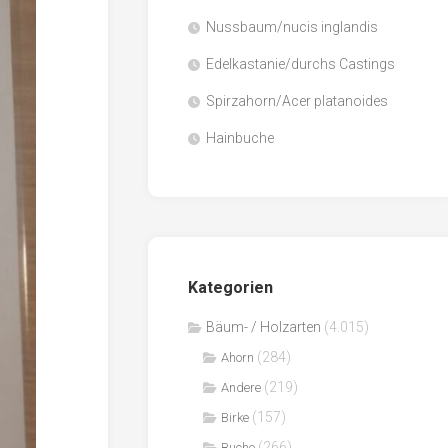
Nussbaum/nucis inglandis
Papier
/
Edelkastanie/durchs Castings
Zellulose
Spirzahorn/Acer platanoides
Sägenebenprodukte
Hainbuche
Schnittholz
Spanwerkstoffe
Kategorien
Bäum- / Holzarten
(4.015)
(284)
Ahorn
(219)
Andere
(157)
Birke
(266)
Buche