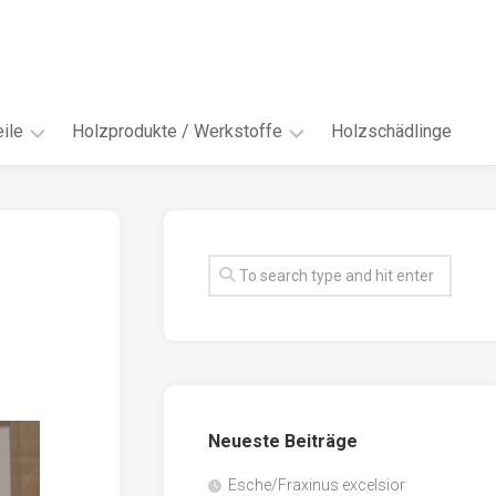
ile
Holzprodukte / Werkstoffe
Holzschädlinge
ter
andere
Werkstoffe
eln
Energieholz
en
Faserwerkstoffe
hte
Funiere
ke
Holzbauprodukte
e
Massivholzwerkstoffe
Neueste Beiträge
spen
Möbel-
/
tus
Esche/Fraxinus excelsior
Innenausbau