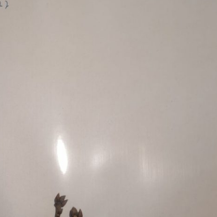
Erle
19AF
Esche
19AH
Fichte
19BH
Ginkgo
20AF
Hartriegel
20AH
Hasel
20BH
Hollunder
Admin
Kastanie
Kiefer
Lärche
Linde
Mammutbaum
Nuss