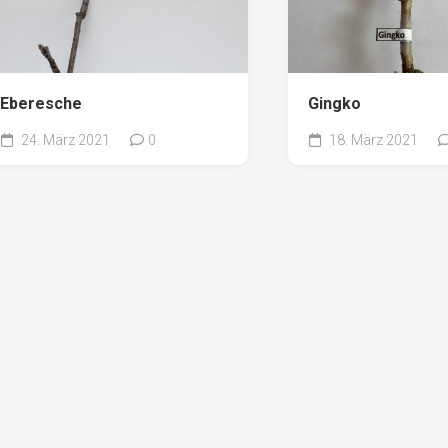
Eberesche
Gingko
24. März 2021
0
18. März 2021