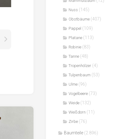
(12)
Mammutbaum
(145)
Nuss
(407)
Obstbäume
(109)
Pappel
(113)
Platane
(83)
Robinie
(48)
Tanne
(4)
Tropenhölzer
(53)
Tulpenbaum
(96)
Ulme
(73)
Vogelbeere
(132)
Weide
(11)
Weißdorn
(76)
Zirbe
Baumteile
(2.896)