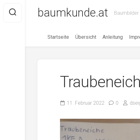
Skip
baumkunde.at
to
Baumbilder 
content
Startseite
Übersicht
Anleitung
Imp
Traubeneic
11. Februar 2022
0
dse