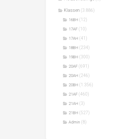
Klassen
(3.886)
(12)
16BH
(10)
17AF
(41)
17AH
(234)
18BH
(300)
19BH
(691)
20AF
(246)
20AH
(1.356)
20BH
(460)
21AF
(3)
21AH
(527)
21BH
(8)
Admin