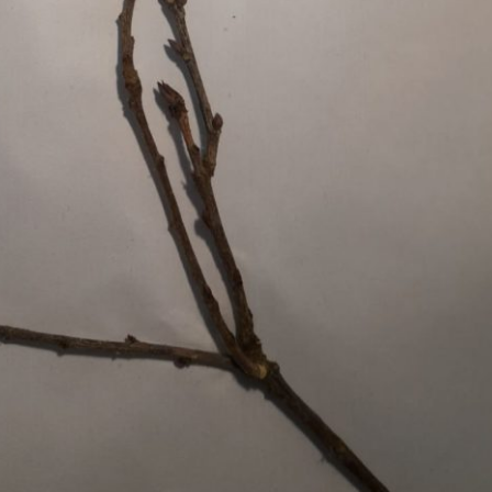
Pappel
Platane
Robinie
Tanne
Tulpenbaum
Ulme
Vogelbeere
Weide
Weißdorn
Zirbe
Andere