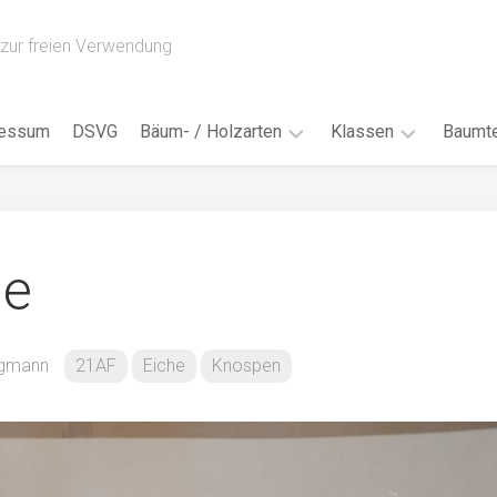
zur freien Verwendung
ressum
DSVG
Bäum- / Holzarten
Klassen
Baumte
Obstbäume
16AH
Blät
/
Tropenhölzer
16BH
Nad
he
Ahorn
17AF
Blüt
/
Birke
17AH
Früc
Buche
18AF
igmann
21AF
Eiche
Knospen
Bor
/
Douglasie
17BH
Rind
Eibe
18AH
Kno
Eiche
18BH
Habi