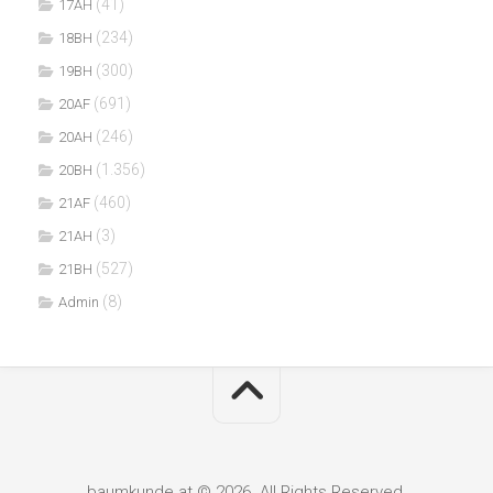
(41)
17AH
(234)
18BH
(300)
19BH
(691)
20AF
(246)
20AH
(1.356)
20BH
(460)
21AF
(3)
21AH
(527)
21BH
(8)
Admin
baumkunde.at © 2026. All Rights Reserved.