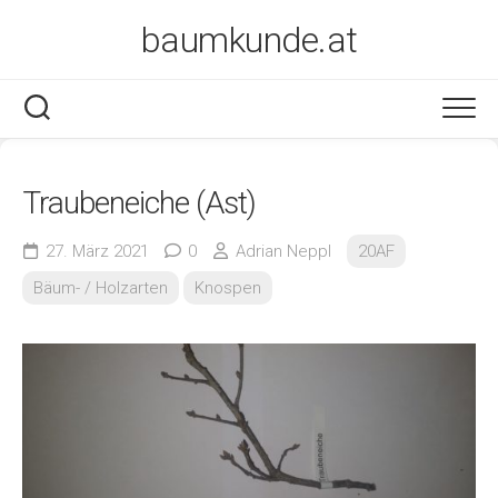
Skip
baumkunde.at
to
content
Traubeneiche (Ast)
27. März 2021
0
Adrian Neppl
20AF
Bäum- / Holzarten
Knospen