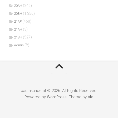
(246)
20AH
(1.356)
20BH
(460)
21AF
(3)
21AH
(527)
21BH
(8)
Admin
baumkunde.at © 2026. All Rights Reserved.
Powered by
WordPress
. Theme by
Alx
.