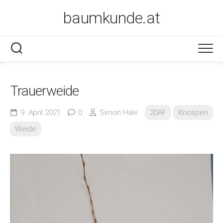
Skip
baumkunde.at
to
content
Trauerweide
9. April 2021
0
Simon Häle
20AF
Knospen
Weide