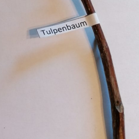
Pappel
Platane
Robinie
Tanne
Tulpenbaum
Ulme
Vogelbeere
Weide
Weißdorn
Zirbe
Andere