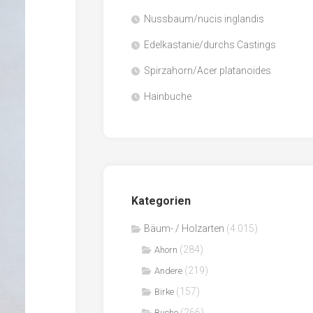
Nussbaum/nucis inglandis
Papier
/
Edelkastanie/durchs Castings
Zellulose
Spirzahorn/Acer platanoides
Sägenebenprodukte
Hainbuche
Schnittholz
Spanwerkstoffe
Kategorien
Bäum- / Holzarten
(4.015)
(284)
Ahorn
(219)
Andere
(157)
Birke
(266)
Buche