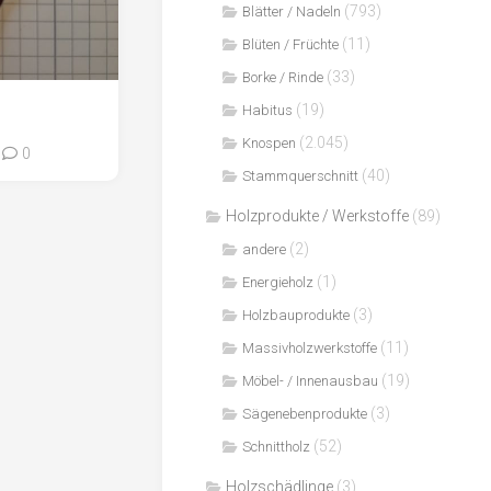
(793)
Blätter / Nadeln
(11)
Blüten / Früchte
(33)
Borke / Rinde
(19)
Habitus
(2.045)
Knospen
0
(40)
Stammquerschnitt
Holzprodukte / Werkstoffe
(89)
(2)
andere
(1)
Energieholz
(3)
Holzbauprodukte
(11)
Massivholzwerkstoffe
(19)
Möbel- / Innenausbau
(3)
Sägenebenprodukte
(52)
Schnittholz
Holzschädlinge
(3)