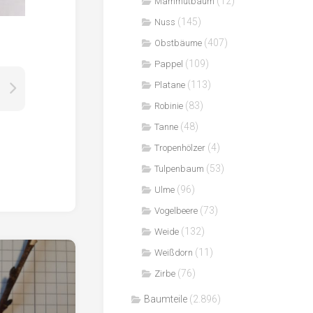
(12)
Mammutbaum
(145)
Nuss
(407)
Obstbäume
(109)
Pappel
(113)
Platane
(83)
Robinie
(48)
Tanne
(4)
Tropenhölzer
(53)
Tulpenbaum
(96)
Ulme
(73)
Vogelbeere
(132)
Weide
(11)
Weißdorn
(76)
Zirbe
Baumteile
(2.896)