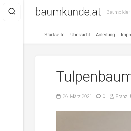
Skip
baumkunde.at
to
Baumbilder 
content
Startseite
Übersicht
Anleitung
Imp
Tulpenbau
26. März 2021
0
Franz J