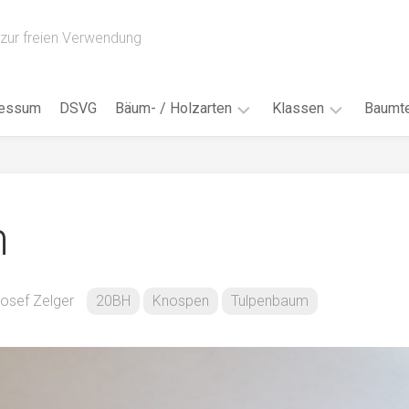
zur freien Verwendung
ressum
DSVG
Bäum- / Holzarten
Klassen
Baumte
Obstbäume
16AH
Blät
/
Tropenhölzer
16BH
Nad
m
Ahorn
17AF
Blüt
/
Birke
17AH
Früc
Buche
18AF
osef Zelger
20BH
Knospen
Tulpenbaum
Bor
/
Douglasie
17BH
Rind
Eibe
18AH
Kno
Eiche
18BH
Habi