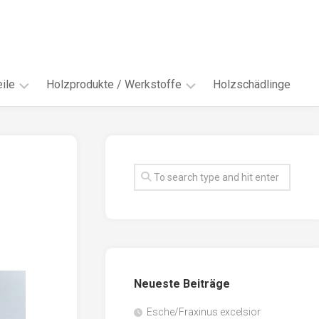
ile
Holzprodukte / Werkstoffe
Holzschädlinge
ter
andere
Werkstoffe
eln
Energieholz
en
Faserwerkstoffe
hte
Funiere
ke
Holzbauprodukte
e
Massivholzwerkstoffe
Neueste Beiträge
spen
Möbel-
/
tus
Esche/Fraxinus excelsior
Innenausbau