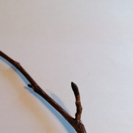
Erle
19AF
Esche
19AH
Fichte
19BH
Ginkgo
20AF
Hartriegel
20AH
Hasel
20BH
Hollunder
Admin
Kastanie
Kiefer
Lärche
Linde
Mammutbaum
Nuss