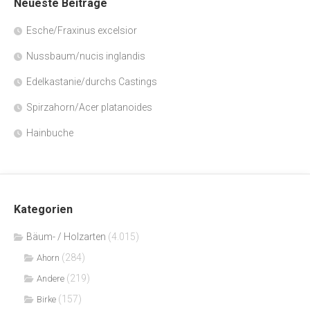
Neueste Beiträge
Esche/Fraxinus excelsior
Nussbaum/nucis inglandis
Edelkastanie/durchs Castings
Spirzahorn/Acer platanoides
Hainbuche
Kategorien
Bäum- / Holzarten
(4.015)
(284)
Ahorn
(219)
Andere
(157)
Birke