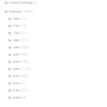
Holzschädlinge
(3)
Klassen
(3.886)
(12)
16BH
(10)
17AF
(41)
17AH
(234)
18BH
(300)
19BH
(691)
20AF
(246)
20AH
(1.356)
20BH
(460)
21AF
(3)
21AH
(527)
21BH
(8)
Admin