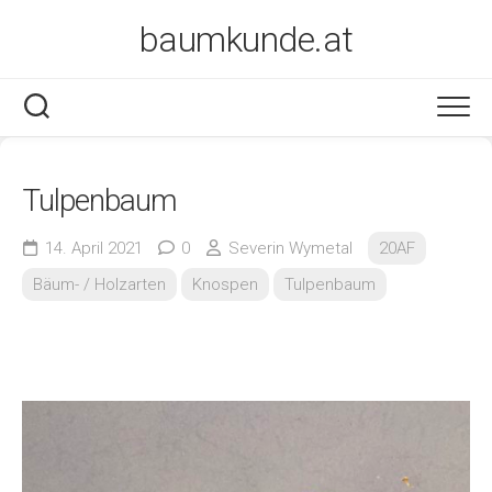
Skip
baumkunde.at
to
content
Tulpenbaum
14. April 2021
0
Severin Wymetal
20AF
Bäum- / Holzarten
Knospen
Tulpenbaum