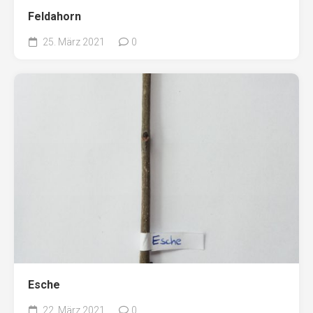
Feldahorn
25. März 2021
0
Esche
22. März 2021
0