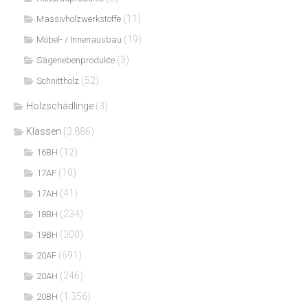
(11)
Massivholzwerkstoffe
(19)
Möbel- / Innenausbau
(3)
Sägenebenprodukte
(52)
Schnittholz
Holzschädlinge
(3)
Klassen
(3.886)
(12)
16BH
(10)
17AF
(41)
17AH
(234)
18BH
(300)
19BH
(691)
20AF
(246)
20AH
(1.356)
20BH