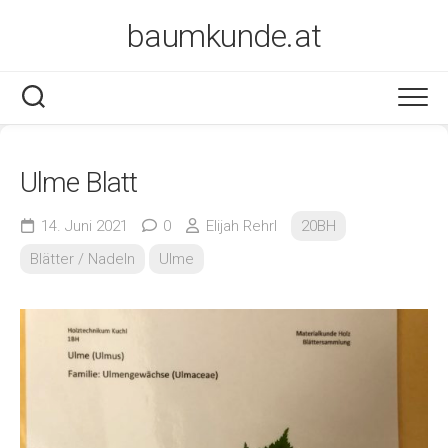
Skip
baumkunde.at
to
content
Ulme Blatt
14. Juni 2021
0
Elijah Rehrl
20BH
Blätter / Nadeln
Ulme