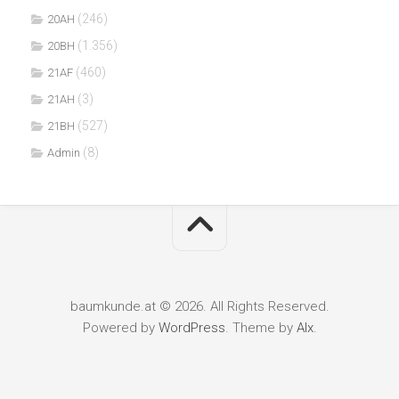
(246)
20AH
(1.356)
20BH
(460)
21AF
(3)
21AH
(527)
21BH
(8)
Admin
baumkunde.at © 2026. All Rights Reserved.
Powered by
WordPress
. Theme by
Alx
.