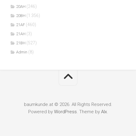
(246)
20AH
(1.356)
20BH
(460)
21AF
(3)
21AH
(527)
21BH
(8)
Admin
baumkunde.at © 2026. All Rights Reserved.
Powered by
WordPress
. Theme by
Alx
.