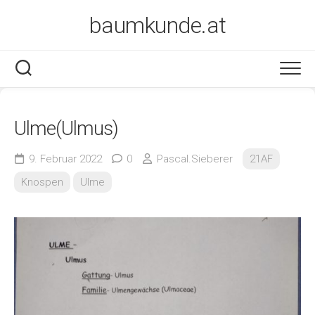
Skip
baumkunde.at
to
content
Ulme(Ulmus)
9. Februar 2022
0
Pascal.Sieberer
21AF
Knospen
Ulme