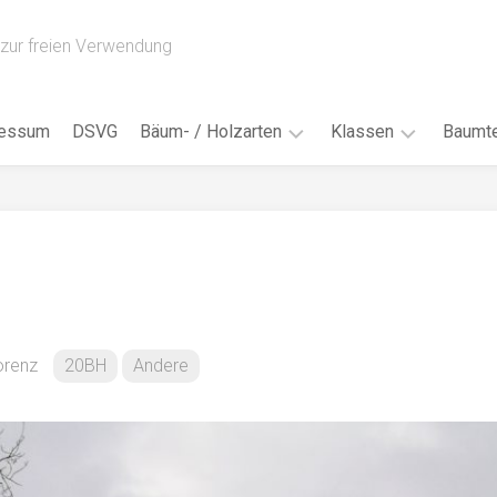
zur freien Verwendung
ressum
DSVG
Bäum- / Holzarten
Klassen
Baumte
Obstbäume
16AH
Blät
/
Tropenhölzer
16BH
Nad
Ahorn
17AF
Blüt
/
Birke
17AH
Früc
Buche
18AF
orenz
20BH
Andere
Bor
/
Douglasie
17BH
Rind
Eibe
18AH
Kno
Eiche
18BH
Habi