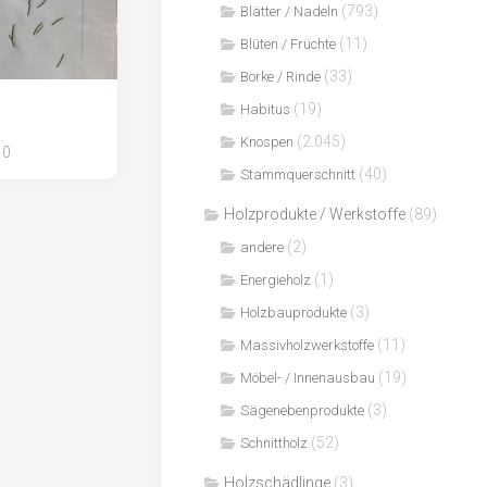
(793)
Blätter / Nadeln
(11)
Blüten / Früchte
(33)
Borke / Rinde
(19)
Habitus
(2.045)
Knospen
0
(40)
Stammquerschnitt
Holzprodukte / Werkstoffe
(89)
(2)
andere
(1)
Energieholz
(3)
Holzbauprodukte
(11)
Massivholzwerkstoffe
(19)
Möbel- / Innenausbau
(3)
Sägenebenprodukte
(52)
Schnittholz
Holzschädlinge
(3)