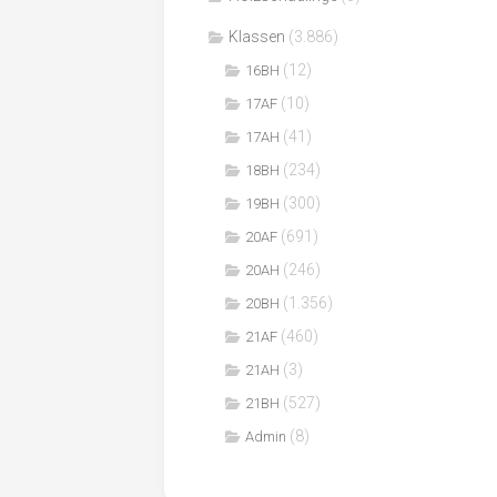
Klassen
(3.886)
(12)
16BH
(10)
17AF
(41)
17AH
(234)
18BH
(300)
19BH
(691)
20AF
(246)
20AH
(1.356)
20BH
(460)
21AF
(3)
21AH
(527)
21BH
(8)
Admin