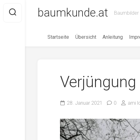
Skip
baumkunde.at
to
Baumbilder 
content
Startseite
Übersicht
Anleitung
Imp
Verjüngung
28. Januar 2021
0
ami l