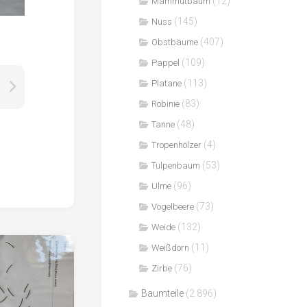
(12)
Mammutbaum
(145)
Nuss
(407)
Obstbäume
(109)
Pappel
(113)
Platane
(83)
Robinie
(48)
Tanne
(4)
Tropenhölzer
(53)
Tulpenbaum
(96)
Ulme
(73)
Vogelbeere
(132)
Weide
(11)
Weißdorn
(76)
Zirbe
Baumteile
(2.896)