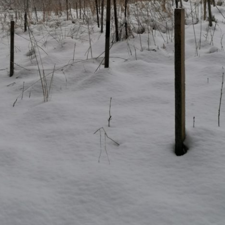
Pappel
Platane
Robinie
Tanne
Tulpenbaum
Ulme
Vogelbeere
Weide
Weißdorn
Zirbe
Andere