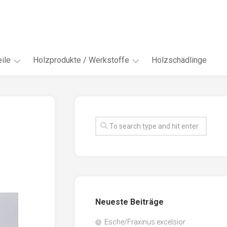
ile
Holzprodukte / Werkstoffe
Holzschädlinge
ter
andere
Werkstoffe
eln
Energieholz
en
Faserwerkstoffe
hte
Funiere
ke
Holzbauprodukte
e
Massivholzwerkstoffe
Neueste Beiträge
spen
Möbel-
/
tus
Esche/Fraxinus excelsior
Innenausbau