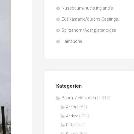
Nussbaum/nucis inglandis
Papier
/
Edelkastanie/durchs Castings
Zellulose
Spirzahorn/Acer platanoides
Sägenebenprodukte
Hainbuche
Schnittholz
Spanwerkstoffe
Kategorien
Bäum- / Holzarten
(4.015)
(284)
Ahorn
(219)
Andere
(157)
Birke
(266)
Buche