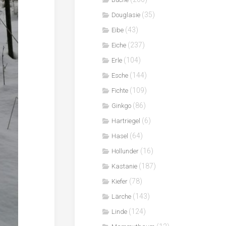
(35)
Douglasie
(43)
Eibe
(237)
Eiche
(104)
Erle
(144)
Esche
(109)
Fichte
(86)
Ginkgo
(6)
Hartriegel
(64)
Hasel
(16)
Hollunder
(187)
Kastanie
(78)
Kiefer
(143)
Lärche
(124)
Linde