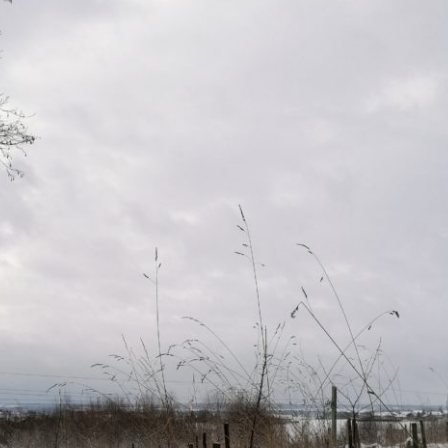
Erle
19AF
Esche
19AH
Fichte
19BH
Ginkgo
20AF
Hartriegel
20AH
Hasel
20BH
Hollunder
Admin
Kastanie
Kiefer
Lärche
Linde
Mammutbaum
Nuss