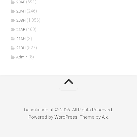
(691)
20AF
(246)
20AH
(1.356)
20BH
(460)
21AF
(3)
21AH
(527)
21BH
(8)
Admin
baumkunde.at © 2026. All Rights Reserved.
Powered by
WordPress
. Theme by
Alx
.