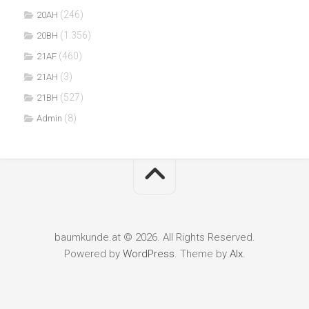
(246)
20AH
(1.356)
20BH
(460)
21AF
(3)
21AH
(527)
21BH
(8)
Admin
baumkunde.at © 2026. All Rights Reserved.
Powered by
WordPress
. Theme by
Alx
.