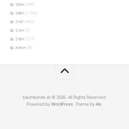
(246)
20AH
(1.356)
20BH
(460)
21AF
(3)
21AH
(527)
21BH
(8)
Admin
baumkunde.at © 2026. All Rights Reserved.
Powered by
WordPress
. Theme by
Alx
.