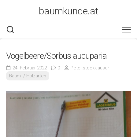
Skip
baumkunde.at
to
content
Vogelbeere/Sorbus aucuparia
24. Februar 2022
0
Peter.stockklauser
Bäum- / Holzarten